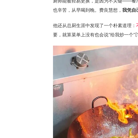
厨师能被轻易更换，是因为不关键——餐厅
也辛苦，从早喝到晚。费良慧想，
我凭自
他还从总厨生涯中发现了一个朴素道理：
要，就算菜单上没有也会说“给我炒一个”