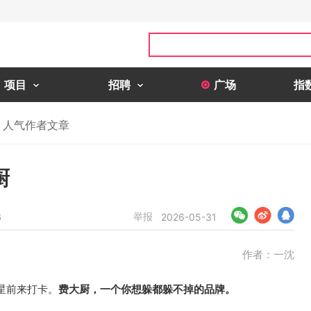
项目
招聘
广场
指
人气作者文章
厨
举报
6
2026-05-31
作者：一沈
星前来打卡。
费大厨，一个你想躲都躲不掉的品牌。