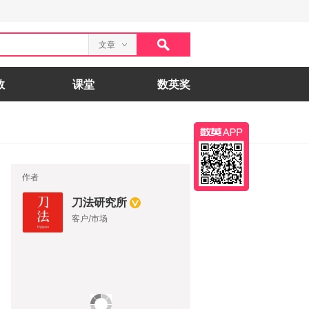
文章
数
课堂
数英奖
作者
刀法研究所
客户/市场