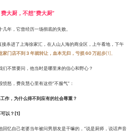
费大厨，不想“费大厨”
十几年，它曾经历一场彻底的失败。
衡阳直接杀进了上海徐家汇，在人山人海的商业区，上午看地，下午
家门店不到 3 年就转让，血本无归，亏损 60 万起步
[1]。
我们不禁要问，他当时是哪里来的信心和野心？
愤怒，费良慧心里有这些“不服气”：
要工作，为什么得不到应有的社会尊重？
以？[1]
他回忆自己老婆当年被问男朋友是干嘛的，“说是厨师，说话声音