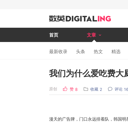
首页
文章
最新收录
头条
热文
精选
我们为什么爱吃费大
原创
赞
收藏
评论
8
2
1
漫天的广告牌，门口永远排着队，韩国明