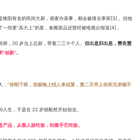
衡阳有名的民间大厨，谁家办喜事，都会被请去掌厨[3] 。但他
一些更“高大上”的菜，食雕菜品还曾经被电视台报道[4] 。
师，20 岁当上总厨，带着二三十个人。
但出息归出息，费良慧
“创新”。
人，
“你刚下班，老板晚上找人来试菜，第二天早上你和兄弟都不
人生，于是在 22 岁就毅然开始创业。
是产品，从靠人脉吃饭，到靠手艺吃饭。