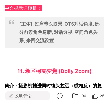
中文提示词模板：
[主体], 过肩镜头取景, OTS对话角度, 部
分前景角色肩膀, 对话透视, 空间角色关
系, 来回交流设置
11. 希区柯克变焦 (Dolly Zoom)
简介：摄影机推进同时镜头拉远（或相反）的复
合运动，创造主体大小不变但背景透视扭曲的震
文明评论...
1
106
25
撼效果。由希区柯克在《迷魂记》中首创，用于