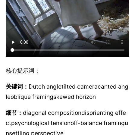
核心提示词：
关键词：
Dutch angletilted cameracanted ang
leoblique framingskewed horizon
细节：
diagonal compositiondisorienting effe
ctpsychological tensionoff-balance framingu
nsettling perspective