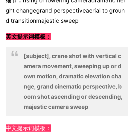
细节：
rising or lowering cameradramatic hei
ght changegrand perspectiveaerial to groun
d transitionmajestic sweep
英文提示词模板：
[subject], crane shot with vertical c
amera movement, sweeping up or d
own motion, dramatic elevation cha
nge, grand cinematic perspective, b
oom shot ascending or descending,
majestic camera sweep
中文提示词模板：