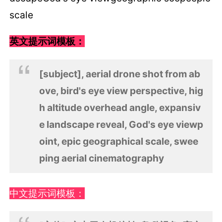
scale
英文提示词模板：
[subject], aerial drone shot from ab
ove, bird's eye view perspective, hig
h altitude overhead angle, expansiv
e landscape reveal, God's eye viewp
oint, epic geographical scale, swee
ping aerial cinematography
中文提示词模板：