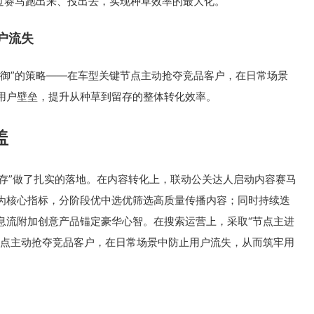
通过赛马跑出来、投出去，实现种草效率的最大化。
户流失
防御”的策略——在车型关键节点主动抢夺竞品客户，在日常场景
用户壁垒，提升从种草到留存的整体转化效率。
盖
留存”做了扎实的落地。在内容转化上，联动公关达人启动内容赛马
数为核心指标，分阶段优中选优筛选高质量传播内容；同时持续迭
息流附加创意产品锚定豪华心智。在搜索运营上，采取“节点主进
节点主动抢夺竞品客户，在日常场景中防止用户流失，从而筑牢用