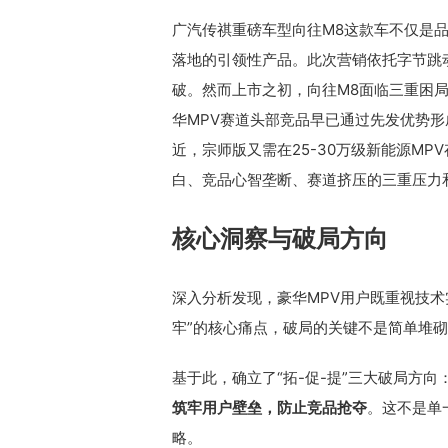
广汽传祺重磅车型向往M8这款车不仅是
落地的引领性产品。此次营销依托字节跳
破。然而上市之初，向往M8面临三重困
华MPV赛道头部竞品早已通过先发优势
近，宗师版又需在25-30万级新能源M
白、竞品心智垄断、赛道挤压的三重压力
核心洞察与破局方向
深入分析发现，豪华MPV用户既重视技
牢”的核心痛点，破局的关键不是简单堆
基于此，确立了“拓-促-提”三大破局方向
筑牢用户壁垒，防止竞品抢夺
。这不是单
略。