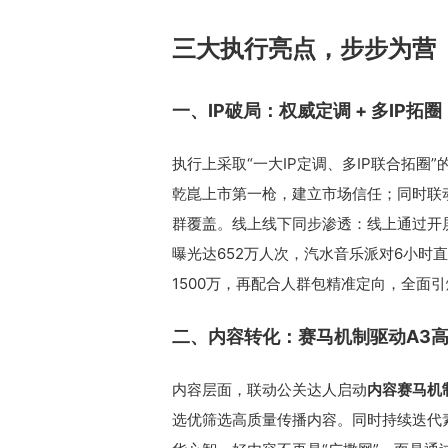
三大执行亮点，步步为营
一、IP破局：权威定调 + 多IP拓圈
执行上采取“一大IP定调、多IP联合拓
乾崑上市第一枪，建立市场信任；同时联
群覆盖。线上线下同步渗透：线上通过开屏
曝光达652万人次，汽水音乐派对6小时直
1500万，再配合人群包精准定向，全面
二、内容转化：赛马机制驱动A3
内容层面，联动公关达人启动
内容赛马机
选优筛选高质量传播内容。同时持续迭代