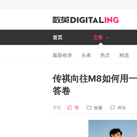
首页
文章
最新收录
头条
热文
精选
传祺向往M8如何用一
答卷
原创
赞
收藏
评论