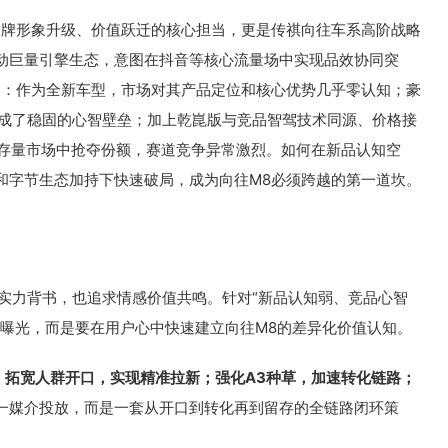
品牌形象升级、价值跃迁的核心担当，更是传祺向往车系高阶战略
动巨量引擎生态，意图在抖音等核心流量场中实现品效协同突
局：作为全新车型，市场对其产品定位和核心优势几乎零认知；豪
形成了稳固的心智壁垒；加上乾崑版与竞品智驾技术同源、价格接
PV存量市场中抢夺份额，赛道竞争异常激烈。如何在新品认知空
和字节生态加持下快速破局，成为向往M8必须跨越的第一道坎。
术实力背书，也追求情感价值共鸣。针对“新品认知弱、竞品心智
砌曝光，而是要在用户心中快速建立向往M8的差异化价值认知。
：
拓宽人群开口，实现精准拉新；强化A3种草，加速转化链路；
一媒介投放，而是一套从开口到转化再到留存的全链路闭环策