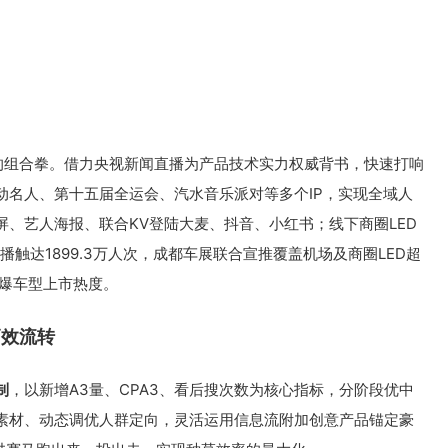
圈”的组合拳。借力央视新闻直播为产品技术实力权威背书，快速打响
动名人、第十五届全运会、汽水音乐派对等多个IP，实现全域人
、艺人海报、联合KV登陆大麦、抖音、小红书；线下商圈LED
播触达1899.3万人次，成都车展联合宣推覆盖机场及商圈LED超
引爆车型上市热度。
高效流转
制
，以新增A3量、CPA3、看后搜次数为核心指标，分阶段优中
素材、动态调优人群定向，灵活运用信息流附加创意产品锚定豪