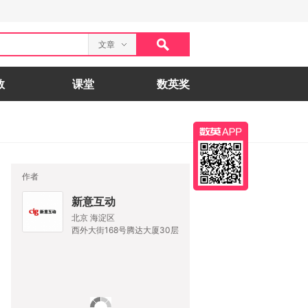
文章
数
课堂
数英奖
作者
新意互动
北京 海淀区
西外大街168号腾达大厦30层