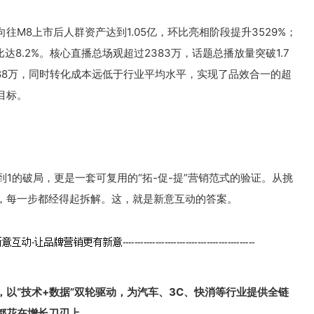
M8上市后人群资产达到1.05亿，环比亮相阶段提升3529%；
比达8.2%。核心直播总场观超过2383万，话题总播放量突破1.7
88万，同时转化成本远低于行业平均水平，实现了品效合一的超
目标。
到1的破局，更是一套可复用的“拓-促-提”营销范式的验证。从挑
，每一步都经得起拆解。这，就是新意互动的答案。
，以“技术+数据”双轮驱动，为汽车、3C、快消等行业提供全链
都花在增长刀刃上。