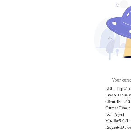
Your curre
URL
:
http://m
Event-ID
:
aa3
Client-IP
:
216
Current Time
:
User-Agent
:
Mozilla/5.0 (L
Request-ID
:
6