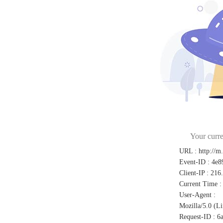
Your curre
URL
:
http://m
Event-ID
:
4e8
Client-IP
:
216
Current Time
:
User-Agent
:
Mozilla/5.0 (L
Request-ID
:
6