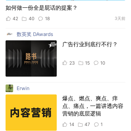
如何做一份全是屁话的提案？
42
40
18
3天前
数英奖 DAwards
广告行业到底行不行？
23
15
10
Erwin
爆点、燃点、爽点、痒
点、痛点，一篇讲透内容
营销的底层逻辑
14
47
1