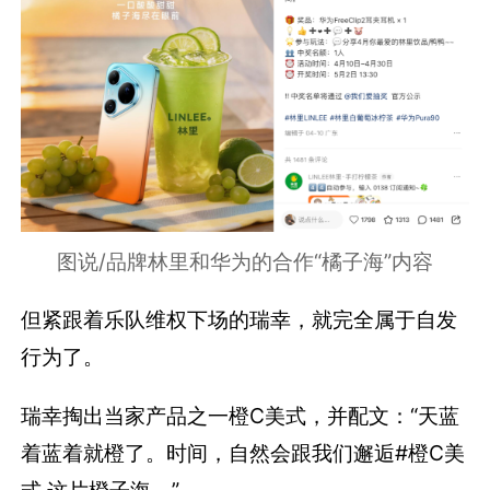
图说/品牌林里和华为的合作“橘子海”内容
但紧跟着乐队维权下场的瑞幸，就完全属于自发
行为了。
瑞幸掏出当家产品之一橙C美式，并配文：“天蓝
着蓝着就橙了。时间，自然会跟我们邂逅#橙C美
式 这片橙子海。”