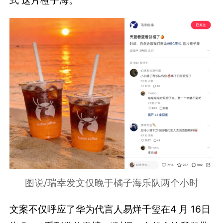
图说/瑞幸发文仅晚于橘子海乐队两个小时
文案不仅呼应了华为代言人易烊千玺在4 月 16日