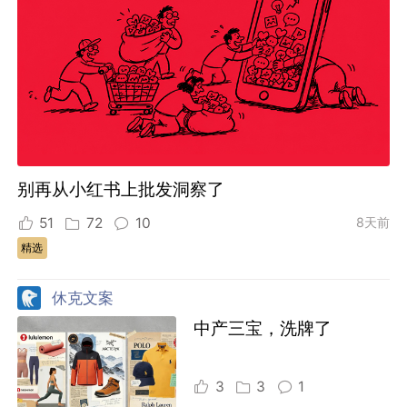
别再从小红书上批发洞察了
51
72
10
8天前
精选
休克文案
中产三宝，洗牌了
3
3
1