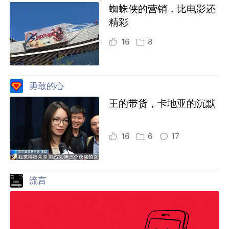
蜘蛛侠的营销，比电影还
精彩
16
8
勇敢的心
王的带货，卡地亚的沉默
16
6
17
流言