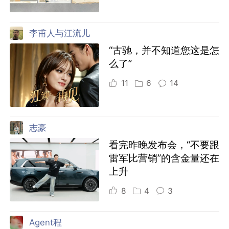
李甫人与江流儿
“古驰，并不知道您这是怎
么了”
11
6
14
志豪
看完昨晚发布会，“不要跟
雷军比营销”的含金量还在
上升
8
4
3
Agent程