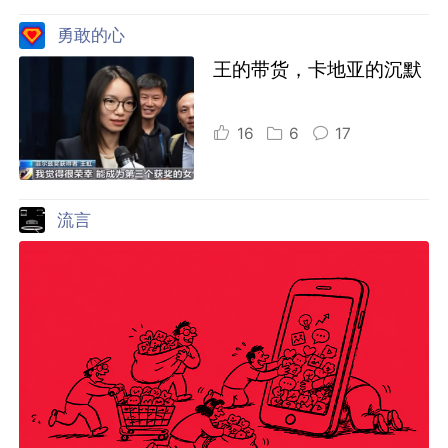
勇敢的心
王的带货，卡地亚的沉默
16
6
17
流言