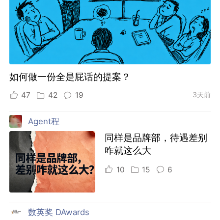
如何做一份全是屁话的提案？
47
42
19
3天前
Agent程
同样是品牌部，待遇差别
咋就这么大
10
15
6
数英奖 DAwards