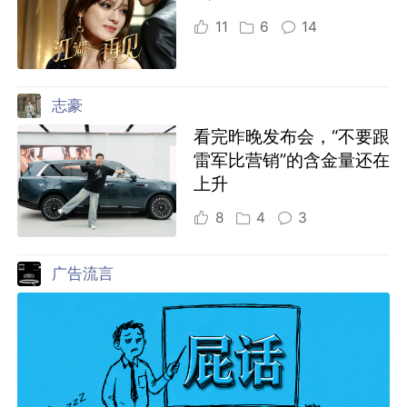
11
6
14
志豪
看完昨晚发布会，“不要跟
雷军比营销”的含金量还在
上升
8
4
3
广告流言