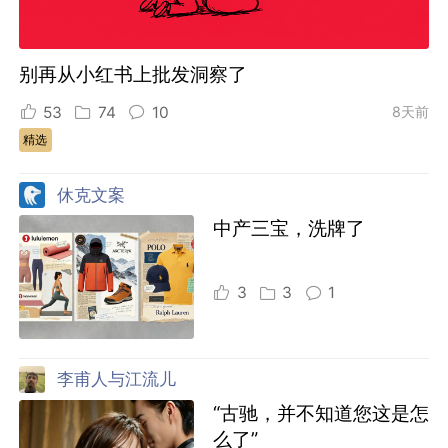
别再从小红书上批发洞察了
53
74
10
8天前
精选
休克文案
中产三宝，洗牌了
3
3
1
李甫人与江流儿
“古驰，并不知道您这是怎
么了”