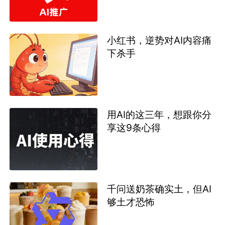
小红书，逆势对AI内容痛
下杀手
用AI的这三年，想跟你分
享这9条心得
千问送奶茶确实土，但AI
够土才恐怖