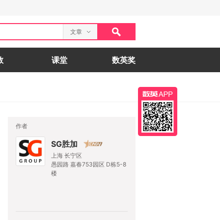
文章
数
课堂
数英奖
作者
SG胜加
上海 长宁区
愚园路 嘉春753园区 D栋5-8
楼