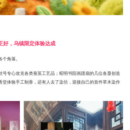
正好，乌镇限定体验达成
各个角落。
丝号专心攻克各类蚕茧工艺品；昭明书院画团扇的几位各显创造
香堂体验手工制香，还有人去了染坊，迎接自己的首件草木染作