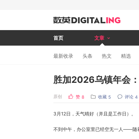
首页
文章
最新收录
头条
热文
精选
胜加2026乌镇年会
原创
赞
收藏
评论
8
5
4
3月12日，天气晴好（并且是工作日）。
不到中午，办公室里已经空无一人——随