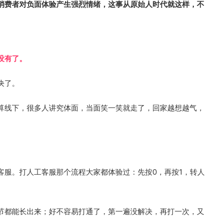
消费者对负面体验产生强烈情绪，这事从原始人时代就这样，不
没有了。
决了。
算线下，很多人讲究体面，当面笑一笑就走了，回家越想越气，
。
客服。打人工客服那个流程大家都体验过：先按0，再按1，转人
节都能长出来；好不容易打通了，第一遍没解决，再打一次，又