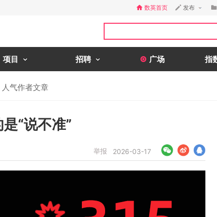
数英首页
发布
项目
招聘
广场
指
人气作者文章
是“说不准”
举报
2026-03-17