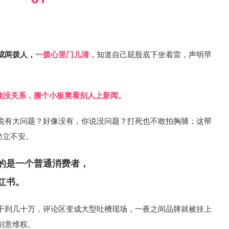
成两拨人，
一拨心里门儿清，
知道自己屁股底下坐着雷，声明早
他没关系，搬个小板凳看别人上新闻。
说有大问题？好像没有，你说没问题？打死也不敢拍胸脯；这帮
坐立不安。
的是一个普通消费者，
红书。
干到几十万，评论区变成大型吐槽现场，一夜之间品牌就被挂上
刻意维权。