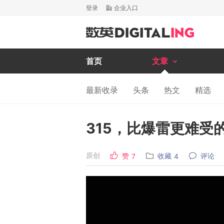
登录
企业入口
首页
文章
最新收录
头条
热文
精选
315，比爆雷更难受的
原创
赞
收藏
评论
7
4