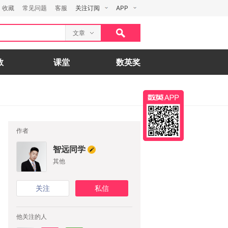
收藏
常见问题
客服
关注订阅
APP
文章
数
课堂
数英奖
作者
智远同学
其他
关注
私信
他关注的人