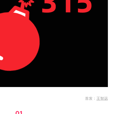
首发：
王智远
01