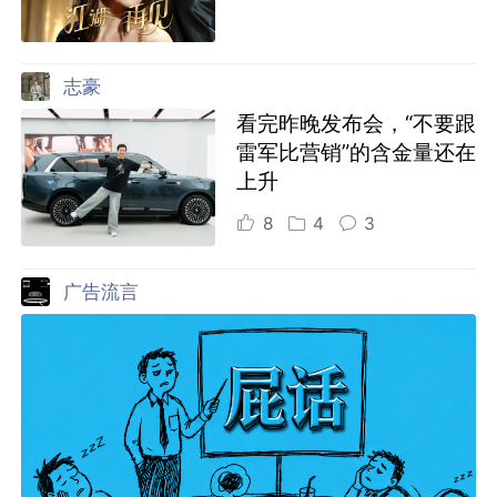
志豪
看完昨晚发布会，“不要跟
雷军比营销”的含金量还在
上升
8
4
3
广告流言