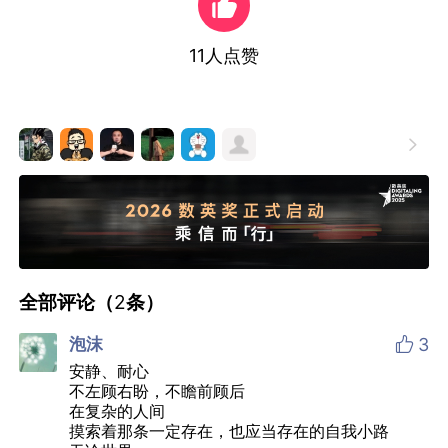
11
人点赞

全部评论（
2
条）

泡沫
3
安静、耐心
不左顾右盼，不瞻前顾后
在复杂的人间
摸索着那条一定存在，也应当存在的自我小路