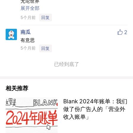
无论世界
变化何如，躁动何如，焦虑何如，不安何如
展开全部
我们始终相信
5个月前
回复
生活才是一切的答案
————————————你的文案触动到了我，
我希望未来的我能像我所说的那样。

南瓜
2
有意思
5个月前
回复
已经到底了
相关推荐
Blank 2024年账单：我们
做了份广告人的「营业外
收入账单」