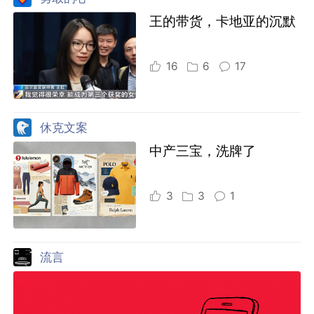
王的带货，卡地亚的沉默
16
6
17
休克文案
中产三宝，洗牌了
3
3
1
流言