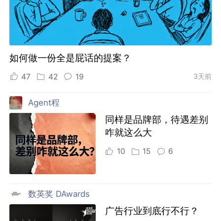
如何做一份全是屁话的提案？
47
42
19
3天前
Agent程
同样是品牌部，待遇差别
咋就这么大
10
15
6
数英奖 DAwards
广告行业到底行不行？