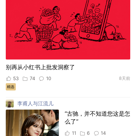
别再从小红书上批发洞察了
53
74
10
8天前
精选
李甫人与江流儿
“古驰，并不知道您这是怎
么了”
11
6
14