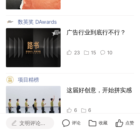
数英奖 DAwards
广告行业到底行不行？
23
15
10
项目精榜
这届好创意，开始拼实感
6
6
项目精榜
文明评论...
评论
收藏
点赞
更多热门文章