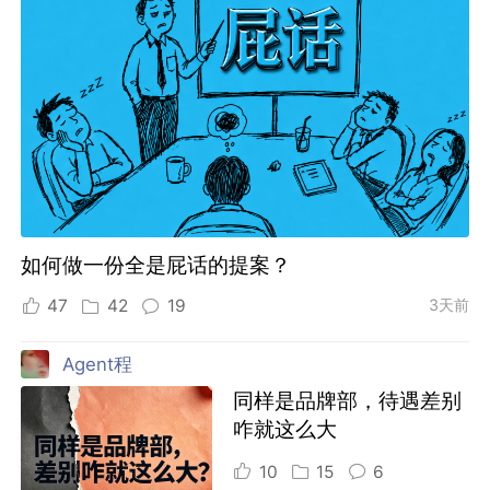
如何做一份全是屁话的提案？
47
42
19
3天前
Agent程
同样是品牌部，待遇差别
咋就这么大
10
15
6