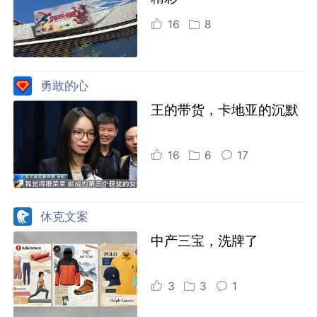
16
8
勇敢的心
王的带货，卡地亚的沉默
16
6
17
休克文案
中产三宝，洗牌了
3
3
1