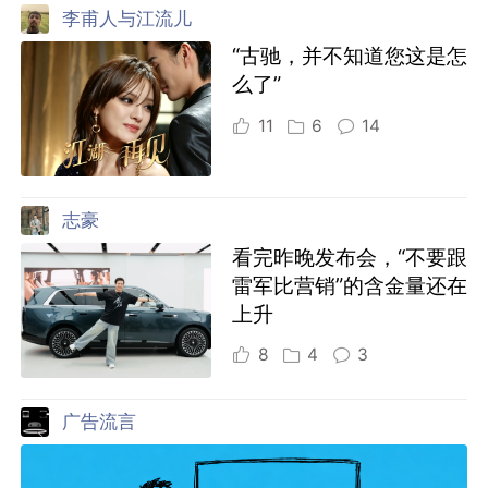
李甫人与江流儿
“古驰，并不知道您这是怎
么了”
11
6
14
志豪
看完昨晚发布会，“不要跟
雷军比营销”的含金量还在
上升
8
4
3
广告流言