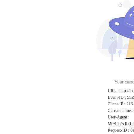
Your curre
URL
:
http://m
Event-ID
:
55a
Client-IP
:
216
Current Time
:
User-Agent
:
Mozilla/5.0 (L
Request-ID
:
6