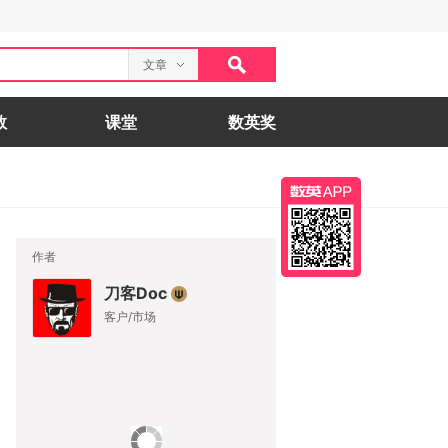
文章
数
课堂
数英奖
作者
刀客Doc
客户/市场