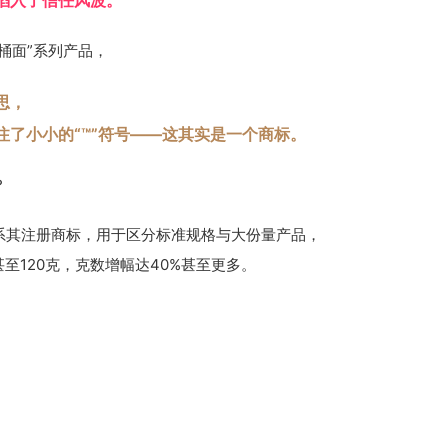
陷入了信任风波。
桶面”系列产品，
思，
注了小小的“™”符号——这其实是一个商标。
？
确系其注册商标，用于区分标准规格与大份量产品，
甚至120克，克数增幅达40%甚至更多。
。