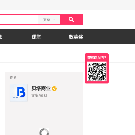
文章
数
课堂
数英奖
作者
贝塔商业
文案/策划