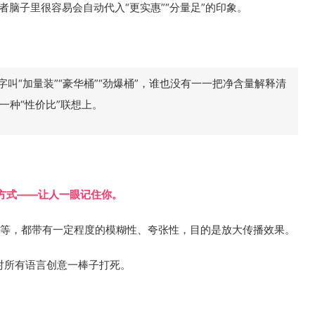
者脑子里很容易会自动代入“更实惠”“分量足”的印象。
字叫“加量装”“豪华桶”“劲爆桶”，谁也没有一一把净含量解释清
一种“性价比”联想上。
方式——让人一眼记住你。
语”等等，都带有一定程度的模糊性、夸张性，目的是放大传播效果。
对所有语言创意一棒子打死。