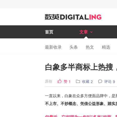
首页
文章
最新收录
头条
热文
精选
白象多半商标上热搜
原创
赞
收藏
评论
1
2
9
一直以来，白象在众多方便面品牌中，是那
不上市、不炒概念、凭借公益形象、踏实