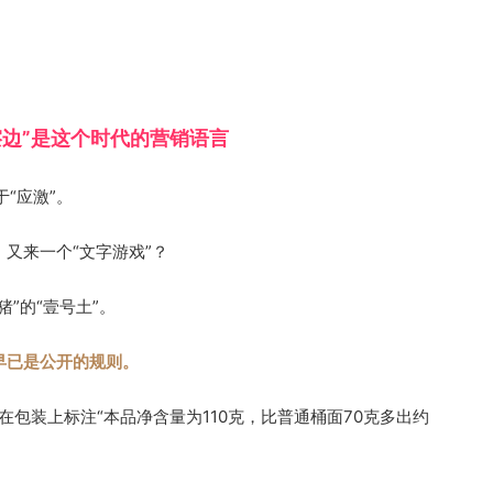
擦边”是这个时代的营销语言
“应激”。
：又来一个“文字游戏”？
猪”的“壹号土”。
早已是公开的规则。
在包装上标注“本品净含量为110克，比普通桶面70克多出约