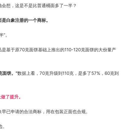
地会想，这是不是比普通桶面多了一半？
而是白象注册的一个商标。
半”。
是基于原70克面饼基础上推出的110-120克面饼的大份量产
克面饼。”
数据上看，70克升级到110克，是多了57%，60克到
上做了提升。
白象早已申请的合法商标，用在包装正面也合规。
边。