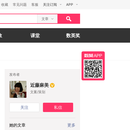
收藏
常见问题
客服
关注订阅
APP
文章
数
课堂
数英奖
发布者
近藤麻美
文案/策划
关注
私信
她的文章
更多