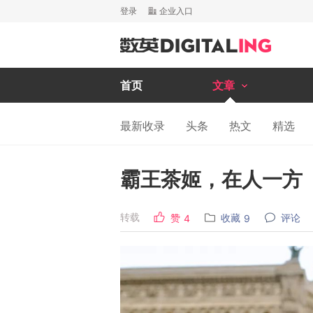
登录
企业入口
首页
文章
最新收录
头条
热文
精选
霸王茶姬，在人一方
转载
赞
收藏
评论
4
9