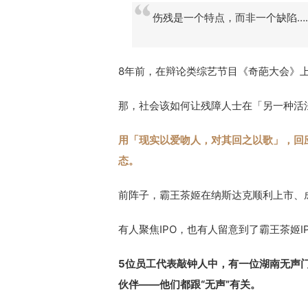
伤残是一个特点，而非一个缺陷…
8年前，在辩论类综艺节目《奇葩大会》
那，社会该如何让残障人士在「另一种活
用「现实以爱吻人，对其回之以歌」，回
态。
前阵子，霸王茶姬在纳斯达克顺利上市、
有人聚焦IPO，也有人留意到了霸王茶姬I
5位员工代表敲钟人中，有一位湖南无声
伙伴——他们都跟“无声”有关。