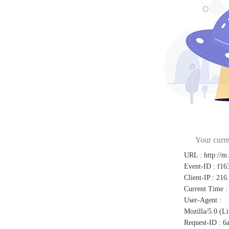
Your curre
URL
:
http://m
Event-ID
:
f16
Client-IP
:
216
Current Time
:
User-Agent
:
Mozilla/5.0 (L
Request-ID
:
6