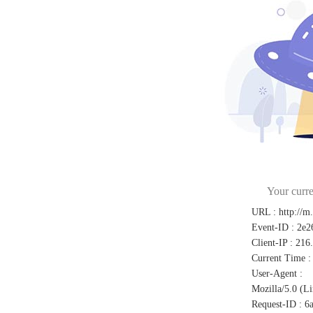
Your curre
URL
:
http://m
Event-ID
:
2e2
Client-IP
:
216
Current Time
:
User-Agent
:
Mozilla/5.0 (L
Request-ID
:
6