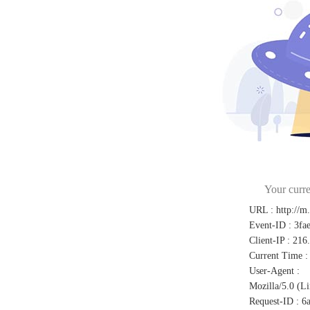
Your curre
URL
:
http://m
Event-ID
:
3fa
Client-IP
:
216
Current Time
:
User-Agent
:
Mozilla/5.0 (L
Request-ID
:
6