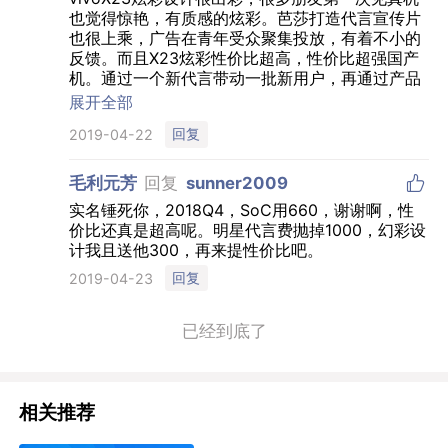
也觉得惊艳，有质感的炫彩。芭莎打造代言宣传片
也很上乘，广告在青年受众聚集投放，有着不小的
反馈。而且X23炫彩性价比超高，性价比超强国产
机。通过一个新代言带动一批新用户，再通过产品
锁定用户，这波双向品牌效应，很棒。
展开全部
回复
2019-04-22

毛利元芳
回复
sunner2009
实名锤死你，2018Q4，SoC用660，谢谢啊，性
价比还真是超高呢。明星代言费抛掉1000，幻彩设
计我且送他300，再来提性价比吧。
回复
2019-04-23
已经到底了
相关推荐