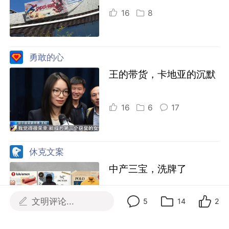
16
8
勇敢的心
王的带货，卡地亚的沉默
16
6
17
休克文案
中产三宝，洗牌了
文明评论...
5
14
2
3
3
1