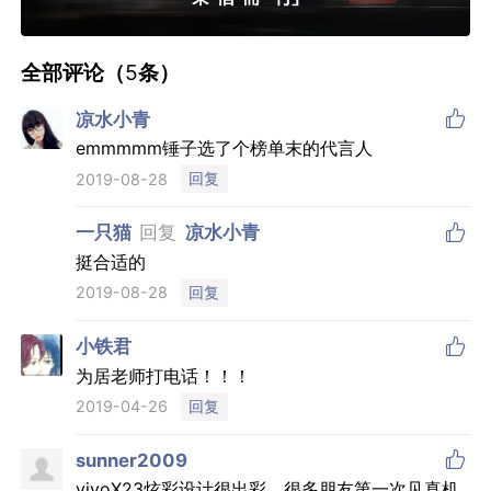
全部评论（
5
条）

凉水小青
emmmmm锤子选了个榜单末的代言人
回复
2019-08-28

一只猫
回复
凉水小青
挺合适的
回复
2019-08-28

小铁君
为居老师打电话！！！
回复
2019-04-26

sunner2009
vivoX23炫彩设计很出彩，很多朋友第一次见真机