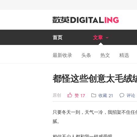
首页
文章
最新收录
头条
热文
精选
都怪这些创意太毛绒
原创
赞
收藏
评论
17
21
只要冬天一到，天气一冷，我招架不住任
腻。
相信不少人都和我一样感受吧。