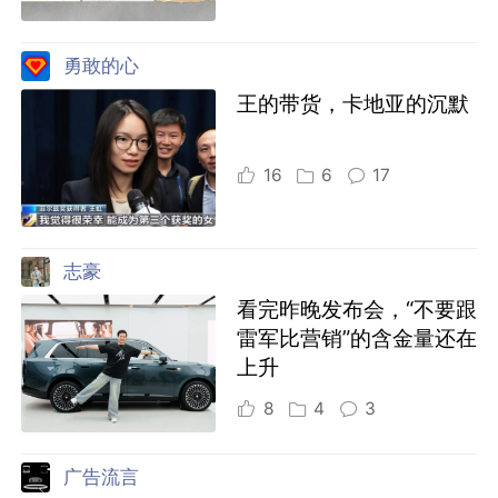
勇敢的心
王的带货，卡地亚的沉默
16
6
17
志豪
看完昨晚发布会，“不要跟
雷军比营销”的含金量还在
上升
8
4
3
广告流言