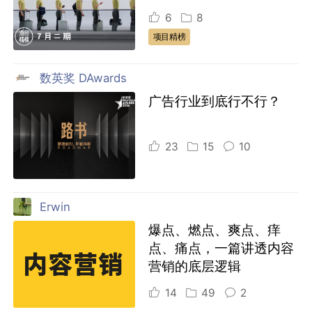
6
8
项目精榜
数英奖 DAwards
广告行业到底行不行？
23
15
10
Erwin
爆点、燃点、爽点、痒
点、痛点，一篇讲透内容
营销的底层逻辑
14
49
2