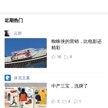
近期热门
云舒
蜘蛛侠的营销，比电影还
精彩
16
8
休克文案
中产三宝，洗牌了
3
4
1