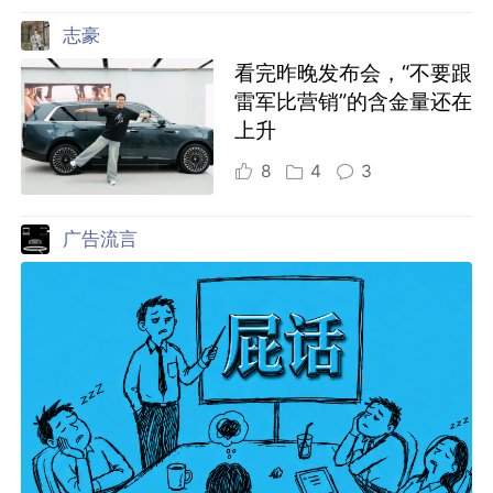
志豪
看完昨晚发布会，“不要跟
雷军比营销”的含金量还在
上升
8
4
3
广告流言