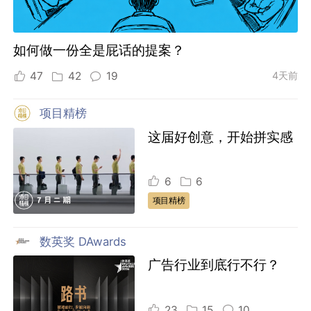
如何做一份全是屁话的提案？
47
42
19
4天前
项目精榜
这届好创意，开始拼实感
6
6
项目精榜
数英奖 DAwards
广告行业到底行不行？
23
15
10