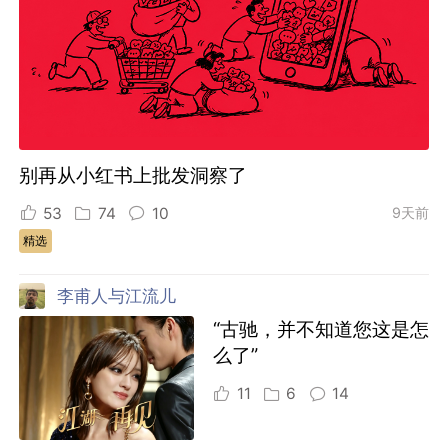
别再从小红书上批发洞察了
53
74
10
9天前
精选
李甫人与江流儿
“古驰，并不知道您这是怎
么了”
11
6
14