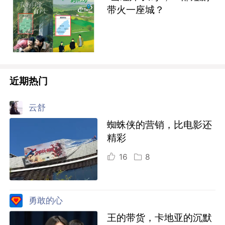
带火一座城？
近期热门
云舒
蜘蛛侠的营销，比电影还
精彩
16
8
勇敢的心
王的带货，卡地亚的沉默