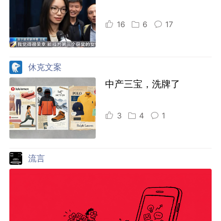
16
6
17
休克文案
中产三宝，洗牌了
3
4
1
流言