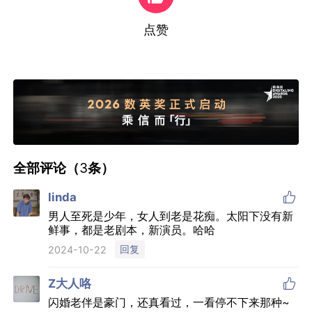
点赞
全部评论（
3
条）

linda
男人至死是少年，女人到老是花痴。太阳下没有新
鲜事，都是老剧本，新演员。哈哈
回复
2024-10-22

Z大人咯
闪婚老伴是豪门，还真看过，一看停不下来那种~