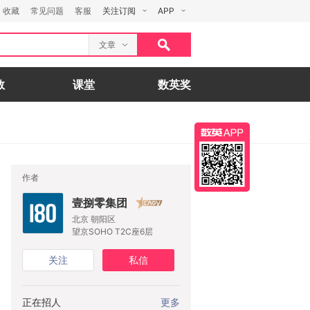
收藏
常见问题
客服
关注订阅
APP
文章
数
课堂
数英奖
作者
壹捌零集团
北京 朝阳区
望京SOHO T2C座6层
关注
私信
正在招人
更多