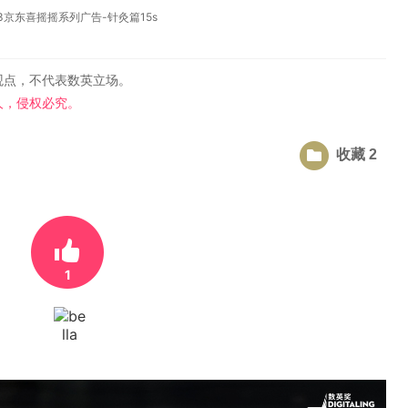
13京东喜摇摇系列广告-针灸篇15s
观点，不代表数英立场。
人，侵权必究。
收藏 2
1