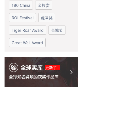
180 China
金投赏
ROI Festival
虎啸奖
Tiger Roar Award
长城奖
Great Wall Award