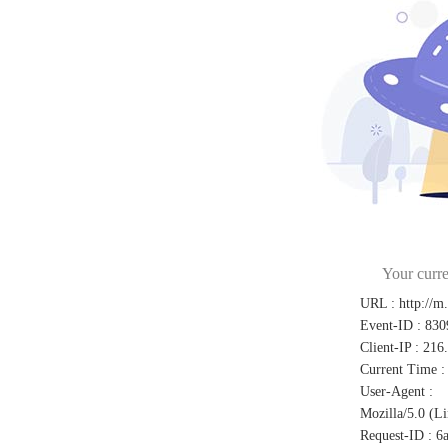
Your curre
URL
:
http://m
Event-ID
:
830
Client-IP
:
216
Current Time
:
User-Agent
:
Mozilla/5.0 (L
Request-ID
:
6