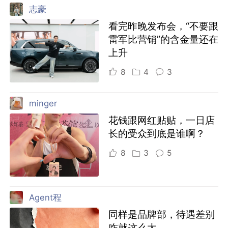
志豪
看完昨晚发布会，“不要跟
雷军比营销”的含金量还在
上升
8
4
3
minger
花钱跟网红贴贴，一日店
长的受众到底是谁啊？
8
3
5
Agent程
同样是品牌部，待遇差别
咋就这么大