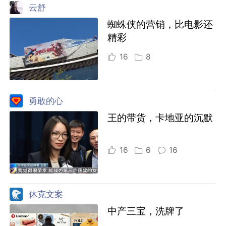
云舒
蜘蛛侠的营销，比电影还
精彩
16
8
勇敢的心
王的带货，卡地亚的沉默
16
6
16
休克文案
中产三宝，洗牌了