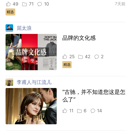
49
71
10
7天前
精选
屈太浪
品牌的文化感
25
42
2
精选
李甫人与江流儿
“古驰，并不知道您这是怎
么了”
11
6
14