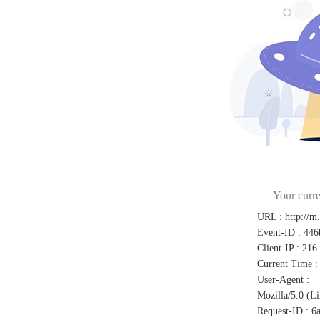
Your curre
URL
:
http://m
Event-ID
:
446
Client-IP
:
216
Current Time
:
User-Agent
:
Mozilla/5.0 (L
Request-ID
:
6