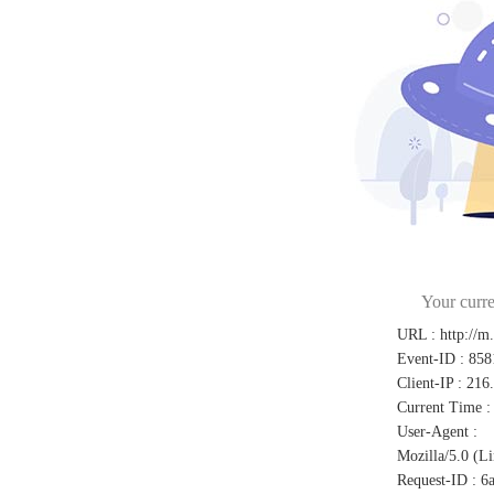
Your curre
URL
:
http://m
Event-ID
:
858
Client-IP
:
216
Current Time
:
User-Agent
:
Mozilla/5.0 (L
Request-ID
:
6