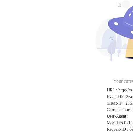
Your curre
URL
:
http://m
Event-ID
:
2ea
Client-IP
:
216
Current Time
:
User-Agent
:
Mozilla/5.0 (L
Request-ID
:
6