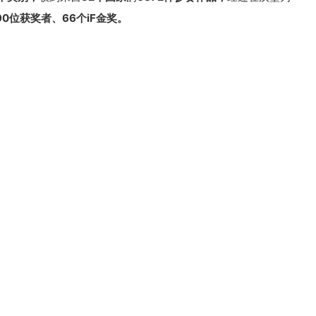
190位获奖者、
66个iF金奖。