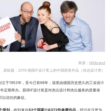
来源：
Hiiibrand
原标题：2019 德国iF设计奖上的中国获奖作品（传达设计类）
创立于1953年，至今已有66年，该奖由德国历史悠久的工业设计
Design 每年定期举办。获得iF设计奖是对杰出设计和杰出服务的质量保
可以信任的象征。
个类别，
收到来自
52个国家
的
6372件参赛作品，
经过在汉堡为