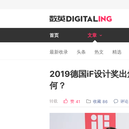
首页
文章
最新收录
头条
热文
精选
2019德国iF设计
何？
转载
赞
收藏
评论
41
86