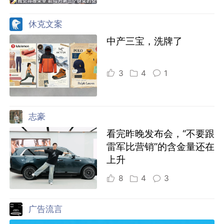
休克文案
中产三宝，洗牌了
3
4
1
志豪
看完昨晚发布会，“不要跟
雷军比营销”的含金量还在
上升
8
4
3
广告流言