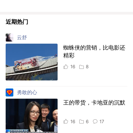
近期热门
云舒
蜘蛛侠的营销，比电影还
精彩
16
8
勇敢的心
王的带货，卡地亚的沉默
16
6
17