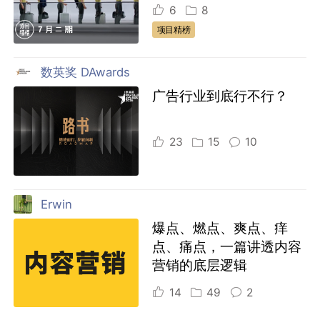
6
8
项目精榜
数英奖 DAwards
广告行业到底行不行？
23
15
10
Erwin
爆点、燃点、爽点、痒
点、痛点，一篇讲透内容
营销的底层逻辑
14
49
2