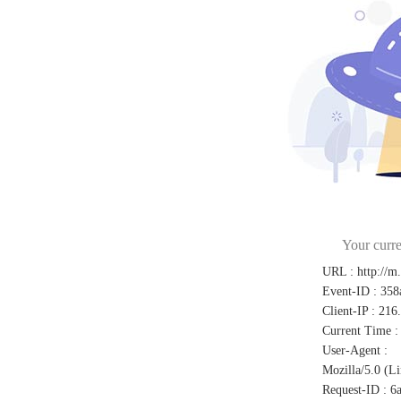
Your curre
URL
:
http://m
Event-ID
:
358
Client-IP
:
216
Current Time
:
User-Agent
:
Mozilla/5.0 (L
Request-ID
:
6