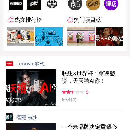
热文排行榜
热门项目榜
Lenovo 联想
联想×世界杯：张凌赫
说，天天禧AI你！
5
5分钟前
智苑 杭州
一个老品牌决定重塑心