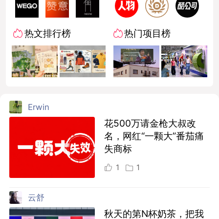
热文排行榜
热门项目榜
Erwin
花500万请金枪大叔改
名，网红“一颗大”番茄痛
失商标
1
1
云舒
秋天的第N杯奶茶，把我