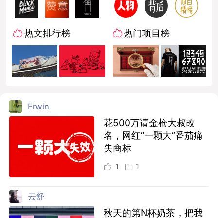
热文排行榜
热门项目榜
Erwin
花500万请金枪大叔改
名，网红“一颗大”番茄痛
失商标
1
1
云舒
秋天的第N杯奶茶，把我