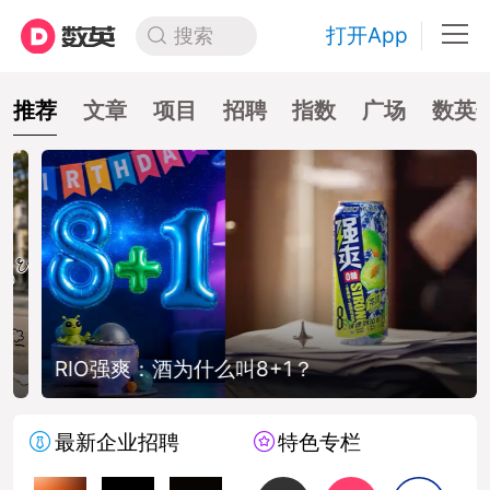
打开App
搜索
推荐
文章
项目
招聘
指数
广场
数英
RIO强爽：酒为什么叫8+1？
最新企业招聘
特色专栏