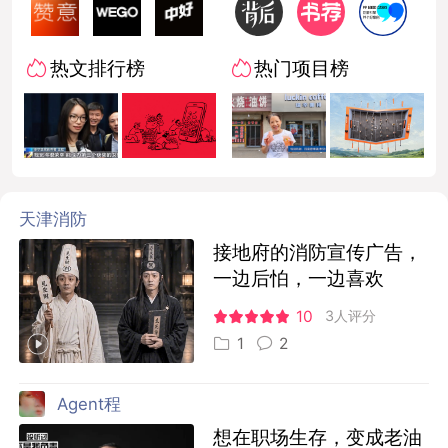
热文排行榜
热门项目榜
天津消防
接地府的消防宣传广告，
一边后怕，一边喜欢
10
3人评分
1
2
Agent程
想在职场生存，变成老油