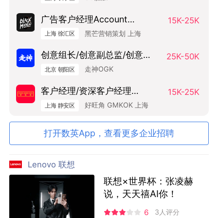
广告客户经理Account
15K-25K
Manager
黑芒营销策划 上海
上海 徐汇区
创意组长/创意副总监/创意总
25K-50K
监（Art Base）
走神OGK
北京 朝阳区
客户经理/资深客户经理
15K-25K
SAM/AM
好旺角 GMKOK 上海
上海 静安区
打开数英App，查看更多企业招聘
Lenovo 联想
联想×世界杯：张凌赫
说，天天禧AI你！
6
3人评分