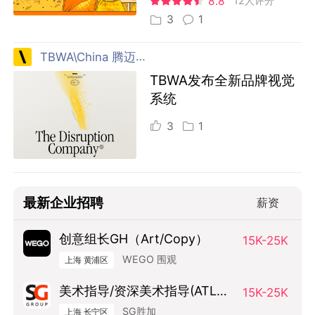
8.8
12人评分
3
1
TBWA\China 腾迈 中国
TBWA发布全新品牌视觉
系统
3
1
最新企业招聘
薪资
创意组长GH（Art/Copy）
15K-25K
WEGO 围观
上海 黄浦区
美术指导/资深美术指导(ATL方
15K-25K
向）
SG胜加
上海 长宁区