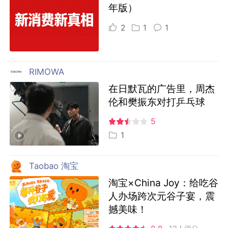
年版）
2
1
1
RIMOWA
在日默瓦的广告里，周杰
伦和樊振东对打乒乓球
5
1
Taobao 淘宝
淘宝×China Joy：给吃谷
人办场跨次元谷子宴，震
撼美味！