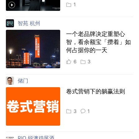
1
智苑 杭州
一个老品牌决定重塑心
智，看余额宝「攒着」如
何占据你的一天
6
3
储门
卷式营销下的躺赢法则
3
1
RIO 锐澳鸡尾酒