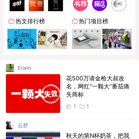
热文排行榜
热门项目榜
Erwin
花500万请金枪大叔改
名，网红“一颗大”番茄痛
失商标
1
1
云舒
秋天的第N杯奶茶，把我