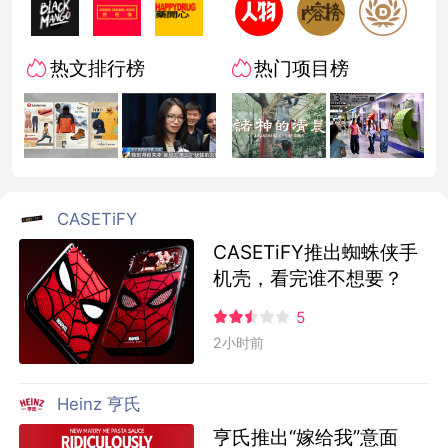
热文排行榜
热门项目榜
CASETiFY
CASETiFY推出蜘蛛侠手
机壳，看完谁不想要？
5
2小时前
Heinz 亨氏
亨氏推出“嫁给我”意面