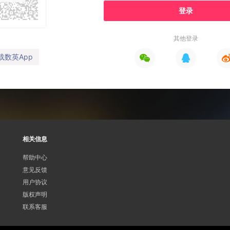
登录
其他登录
载数英App
相关信息
帮助中心
意见反馈
用户协议
版权声明
联系客服