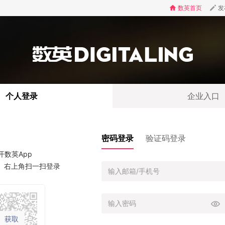
数英首页
发
个人登录
企业入口
密码登录
验证码登录
开数英App
】右上角扫一扫登录
获取