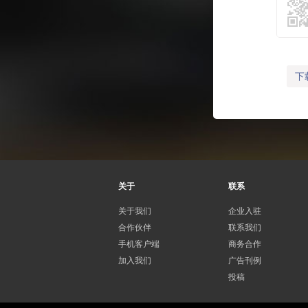
下
关于
联系
关于我们
企业入驻
合作伙伴
联系我们
手机客户端
商务合作
加入我们
广告刊例
投稿