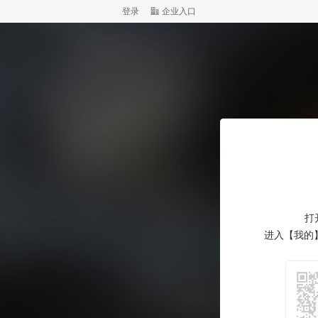
登录
企业入口
打
进入【我的