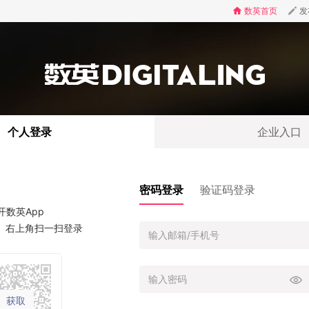
数英首页
发
个人登录
企业入口
密码登录
验证码登录
开数英App
】右上角扫一扫登录
获取