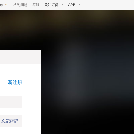
布
常见问题
客服
关注订阅
APP
新注册
忘记密码