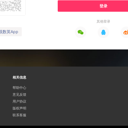
登录
其他登录
载数英App
相关信息
帮助中心
意见反馈
用户协议
版权声明
联系客服