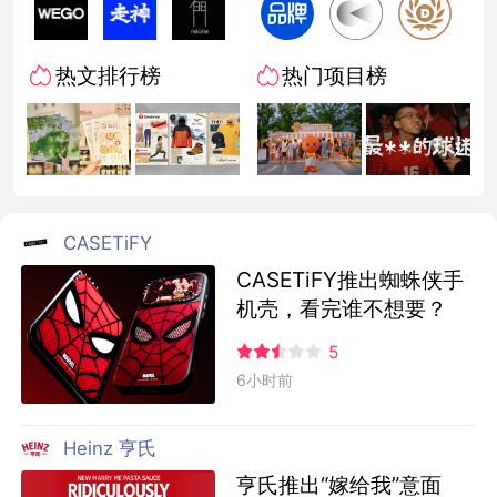
热文排行榜
热门项目榜
CASETiFY
CASETiFY推出蜘蛛侠手
机壳，看完谁不想要？
5
6小时前
Heinz 亨氏
亨氏推出“嫁给我”意面