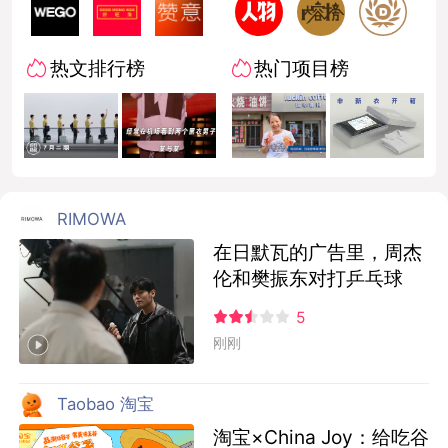
热文排行榜
热门项目榜
RIMOWA
在日默瓦的广告里，周杰
伦和樊振东对打乒乓球
5
刚刚
Taobao 淘宝
淘宝×China Joy：给吃谷