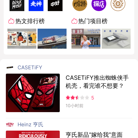
热文排行榜
热门项目榜
CASETiFY
CASETiFY推出蜘蛛侠手
机壳，看完谁不想要？
5
10小时前
Heinz 亨氏
亨氏新品“嫁给我”意面