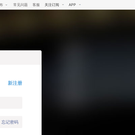
布
常见问题
客服
关注订阅
APP
新注册
忘记密码