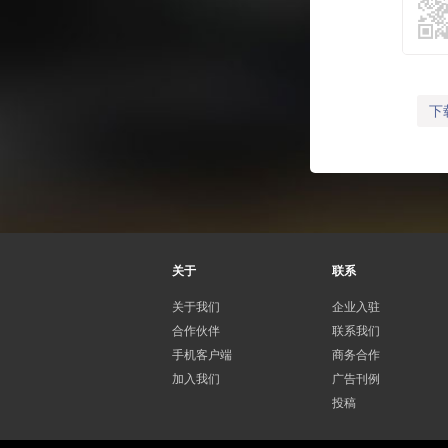
下
关于
联系
关于我们
企业入驻
合作伙伴
联系我们
手机客户端
商务合作
加入我们
广告刊例
投稿