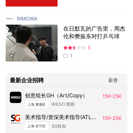
RIMOWA
在日默瓦的广告里，周杰
伦和樊振东对打乒乓球
5
1
最新企业招聘
薪资
创意组长GH（Art/Copy）
15K-25K
WEGO 围观
上海 黄浦区
美术指导/资深美术指导(ATL方
15K-25K
向）
SG胜加
上海 长宁区