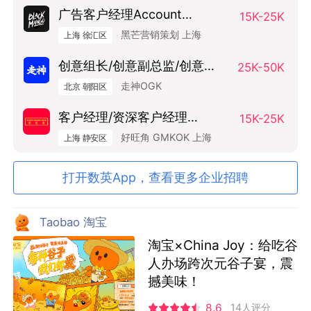
广告客户经理Account
15K-25K
Manager
黑芒营销策划 上海
上海 徐汇区
创意组长/创意副总监/创意总
25K-50K
监（Art Base）
走神OGK
北京 朝阳区
客户经理/资深客户经理
15K-25K
SAM/AM
好旺角 GMKOK 上海
上海 静安区
打开数英App，查看更多企业招聘
Taobao 淘宝
淘宝×China Joy：给吃谷
人办场跨次元谷子宴，震
撼美味！
8.6
14人评分