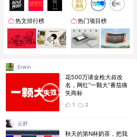
热文排行榜
热门项目榜
Erwin
花500万请金枪大叔改
名，网红“一颗大”番茄痛
失商标
1
2
云舒
秋天的第N杯奶茶，把我