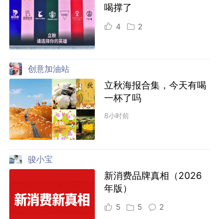
喝撑了
4
2
创意加油站
立秋海报合集，今天有喝
一杯了吗
8小时前
骏小宝
新消费品牌真相（2026
年版）
5
5
2