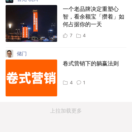
一个老品牌决定重塑心
智，看余额宝「攒着」如
何占据你的一天
7
4
储门
卷式营销下的躺赢法则
4
1
上拉加载更多