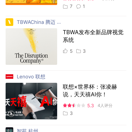
7
1
TBWAChina 腾迈 中国
TBWA发布全新品牌视觉
系统
5
3
Lenovo 联想
联想×世界杯：张凌赫
说，天天禧AI你！
5.3
4人评分
3
智苑 杭州