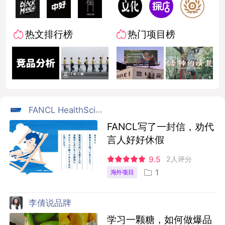
热文排行榜
热门项目榜
FANCL HealthScience
FANCL写了一封信，劝代
言人好好休假
9.5
2人评分
1
海外项目
李倩说品牌
学习一颗糖，如何做爆品