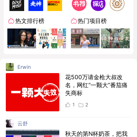
热文排行榜
热门项目榜
Erwin
花500万请金枪大叔改
名，网红“一颗大”番茄痛
失商标
1
2
云舒
秋天的第N杯奶茶，把我