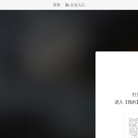
登录
企业入口
打
进入【我的