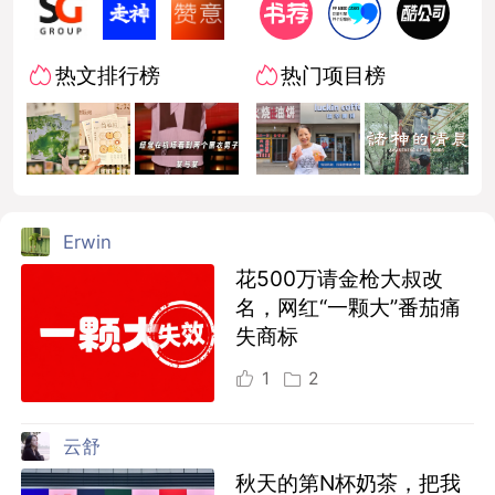
热文排行榜
热门项目榜
Erwin
花500万请金枪大叔改
名，网红“一颗大”番茄痛
失商标
1
2
云舒
秋天的第N杯奶茶，把我