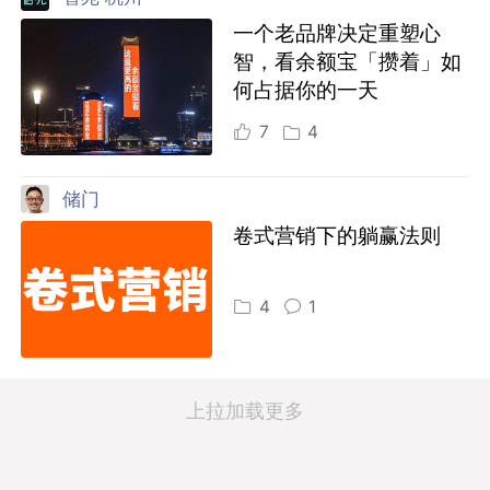
一个老品牌决定重塑心
智，看余额宝「攒着」如
何占据你的一天
7
4
储门
卷式营销下的躺赢法则
4
1
上拉加载更多