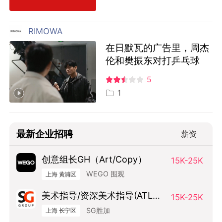
RIMOWA
在日默瓦的广告里，周杰
伦和樊振东对打乒乓球
5
1
最新企业招聘
薪资
创意组长GH（Art/Copy）
15K-25K
WEGO 围观
上海 黄浦区
美术指导/资深美术指导(ATL方
15K-25K
向）
SG胜加
上海 长宁区