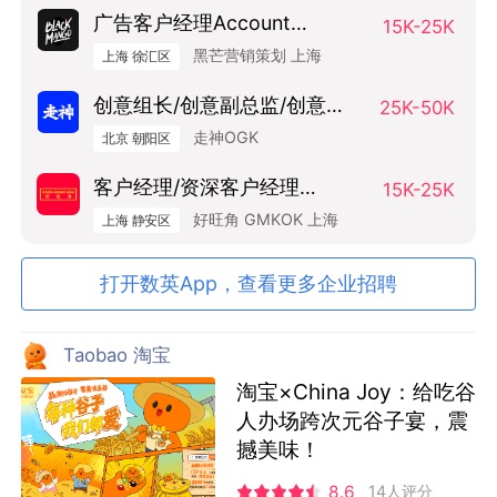
广告客户经理Account
15K-25K
Manager
黑芒营销策划 上海
上海 徐汇区
创意组长/创意副总监/创意总
25K-50K
监（Art Base）
走神OGK
北京 朝阳区
客户经理/资深客户经理
15K-25K
SAM/AM
好旺角 GMKOK 上海
上海 静安区
打开数英App，查看更多企业招聘
Taobao 淘宝
淘宝×China Joy：给吃谷
人办场跨次元谷子宴，震
撼美味！
8.6
14人评分