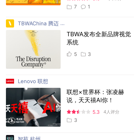
7
1
TBWAChina 腾迈 中国
TBWA发布全新品牌视觉
系统
5
3
Lenovo 联想
联想×世界杯：张凌赫
说，天天禧AI你！
5.3
4人评分
3
智苑 杭州