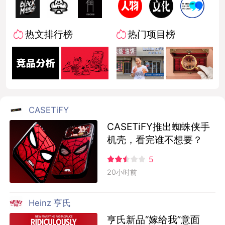
热文排行榜
热门项目榜
CASETiFY
CASETiFY推出蜘蛛侠手
机壳，看完谁不想要？
5
20小时前
Heinz 亨氏
亨氏新品“嫁给我”意面